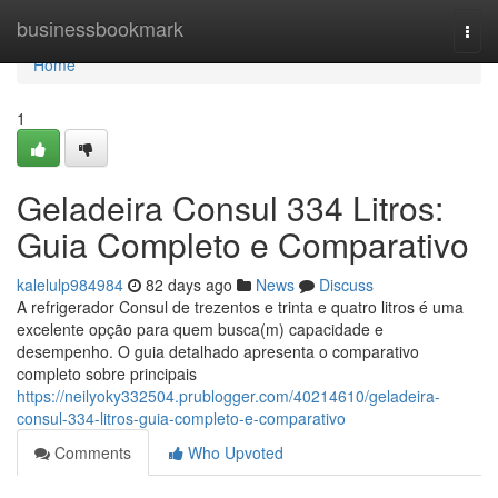
Home
businessbookmark
Togg
navi
Home
1
Geladeira Consul 334 Litros:
Guia Completo e Comparativo
kalelulp984984
82 days ago
News
Discuss
A refrigerador Consul de trezentos e trinta e quatro litros é uma
excelente opção para quem busca(m) capacidade e
desempenho. O guia detalhado apresenta o comparativo
completo sobre principais
https://neilyoky332504.prublogger.com/40214610/geladeira-
consul-334-litros-guia-completo-e-comparativo
Comments
Who Upvoted