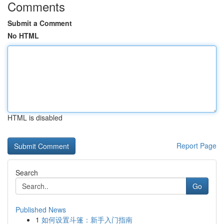
Comments
Submit a Comment
No HTML
HTML is disabled
Report Page
Search
Go
Published News
1
如何设置斗篷：新手入门指南