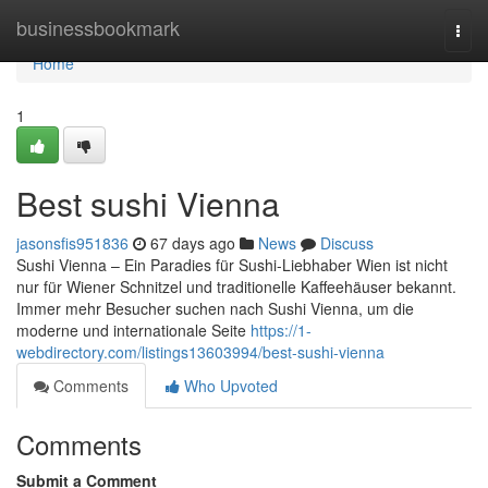
Home
businessbookmark
Togg
navi
Home
1
Best sushi Vienna
jasonsfis951836
67 days ago
News
Discuss
Sushi Vienna – Ein Paradies für Sushi-Liebhaber Wien ist nicht
nur für Wiener Schnitzel und traditionelle Kaffeehäuser bekannt.
Immer mehr Besucher suchen nach Sushi Vienna, um die
moderne und internationale Seite
https://1-
webdirectory.com/listings13603994/best-sushi-vienna
Comments
Who Upvoted
Comments
Submit a Comment