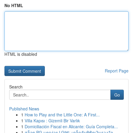
No HTML
HTML is disabled
Report Page
Search
Go
Published News
1
How to Play and the Little One: A First...
1
Villa Kapısı : Gizemli Bir Varlık
1
Domiciliación Fiscal en Alicante: Guía Completa...
1
สล็อต PG แตกง่าย LG96: เคล็ดลับพิชิตเงินรางวัล