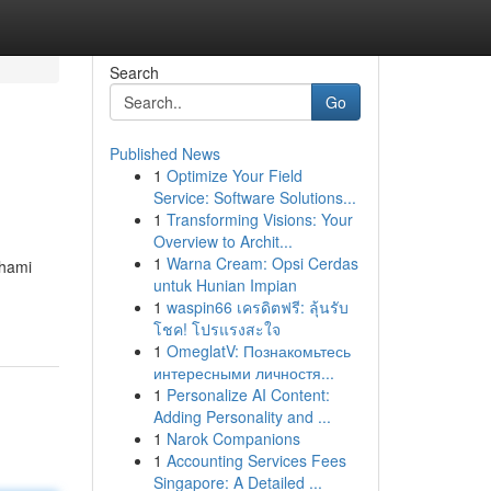
Search
Go
Published News
1
Optimize Your Field
Service: Software Solutions...
1
Transforming Visions: Your
Overview to Archit...
1
Warna Cream: Opsi Cerdas
ahami
untuk Hunian Impian
1
waspin66 เครดิตฟรี: ลุ้นรับ
โชค! โปรแรงสะใจ
1
OmeglatV: Познакомьтесь
интересными личностя...
1
Personalize AI Content:
Adding Personality and ...
1
Narok Companions
1
Accounting Services Fees
Singapore: A Detailed ...