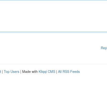
Rep
d
|
Top Users
| Made with
Kliqqi CMS
|
All RSS Feeds