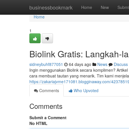
Home
businessbookmark
Home
New
Submi
Home
1
Biolink Gratis: Langkah-
sidneybuhf877051
64 days ago
News
Discuss
Ingin menggunakan Biolink secara komplimen? Artikel
cara membuat tautan yang menarik. Tim kami menjelaja
https://zakariajvme171081.blogginaway.com/42378519
Comments
Who Upvoted
Comments
Submit a Comment
No HTML