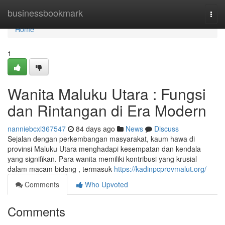
Home
businessbookmark
Togg
navi
Home
1
Wanita Maluku Utara : Fungsi
dan Rintangan di Era Modern
nanniebcxl367547
84 days ago
News
Discuss
Sejalan dengan perkembangan masyarakat, kaum hawa di
provinsi Maluku Utara menghadapi kesempatan dan kendala
yang signifikan. Para wanita memiliki kontribusi yang krusial
dalam macam bidang , termasuk
https://kadinpcprovmalut.org/
Comments
Who Upvoted
Comments