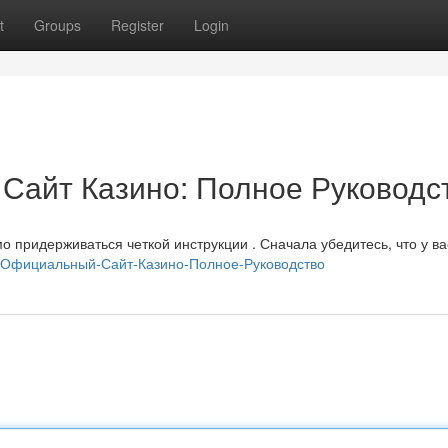
t
Groups
Register
Login
Сайт Казино: Полное Руководс
о придерживаться четкой инструкции . Сначала убедитесь, что у ва
-на-Официальный-Сайт-Казино-Полное-Руководство