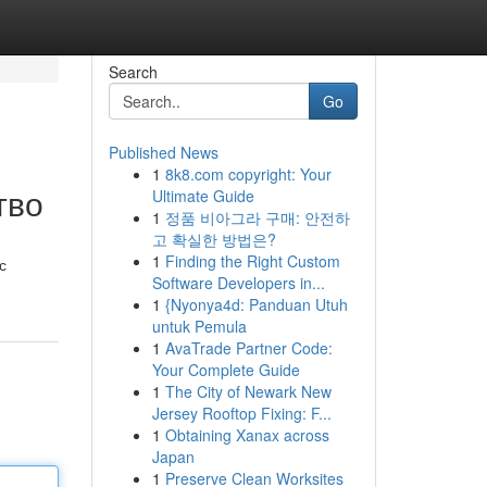
Search
Go
Published News
1
8k8.com copyright: Your
тво
Ultimate Guide
1
정품 비아그라 구매: 안전하
고 확실한 방법은?
1
Finding the Right Custom
с
Software Developers in...
1
{Nyonya4d: Panduan Utuh
untuk Pemula
1
AvaTrade Partner Code:
Your Complete Guide
1
The City of Newark New
Jersey Rooftop Fixing: F...
1
Obtaining Xanax across
Japan
1
Preserve Clean Worksites