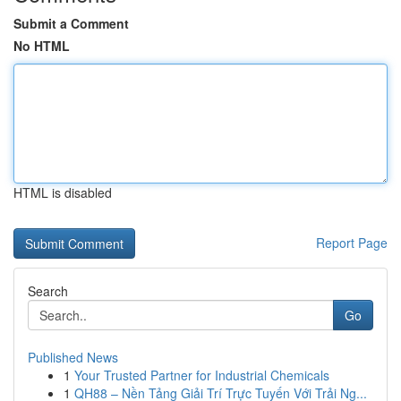
Submit a Comment
No HTML
HTML is disabled
Report Page
Search
Go
Published News
1
Your Trusted Partner for Industrial Chemicals
1
QH88 – Nền Tảng Giải Trí Trực Tuyến Với Trải Ng...