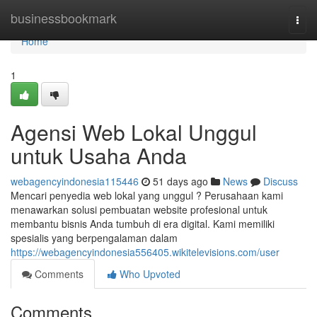
Home
businessbookmark
Togg
navi
Home
1
Agensi Web Lokal Unggul
untuk Usaha Anda
webagencyindonesia115446
51 days ago
News
Discuss
Mencari penyedia web lokal yang unggul ? Perusahaan kami
menawarkan solusi pembuatan website profesional untuk
membantu bisnis Anda tumbuh di era digital. Kami memiliki
spesialis yang berpengalaman dalam
https://webagencyindonesia556405.wikitelevisions.com/user
Comments
Who Upvoted
Comments