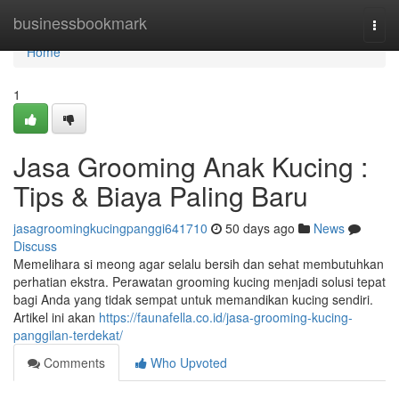
Home
businessbookmark
Togg
navi
Home
1
Jasa Grooming Anak Kucing :
Tips & Biaya Paling Baru
jasagroomingkucingpanggi641710
50 days ago
News
Discuss
Memelihara si meong agar selalu bersih dan sehat membutuhkan
perhatian ekstra. Perawatan grooming kucing menjadi solusi tepat
bagi Anda yang tidak sempat untuk memandikan kucing sendiri.
Artikel ini akan
https://faunafella.co.id/jasa-grooming-kucing-
panggilan-terdekat/
Comments
Who Upvoted