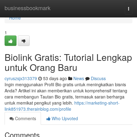
Home
businessbookmark
Togg
navi
Home
1
Biolink Gratis: Tutorial Lengkap
untuk Orang Baru
cyruszsjx313379
53 days ago
News
Discuss
Ingin menggunakan Profil Bio gratis untuk meningkatkan bisnis
Anda? Artikel ini akan memberikan untuk komprehensif tentang
cara membangun Tautan Bio gratis, termasuk saran berharga
untuk memikat pengikut yang lebih.
https://marketing-short-
link851973.therainblog.com/profile
Comments
Who Upvoted
Comments