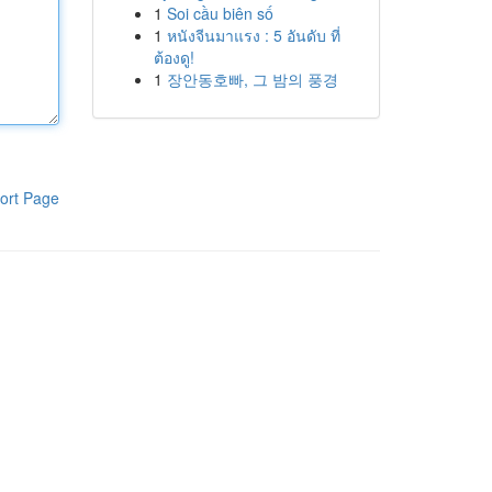
1
Soi cầu biên số
1
หนังจีนมาแรง : 5 อันดับ ที่
ต้องดู!
1
장안동호빠, 그 밤의 풍경
ort Page