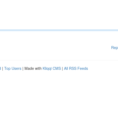
Rep
d
|
Top Users
| Made with
Kliqqi CMS
|
All RSS Feeds