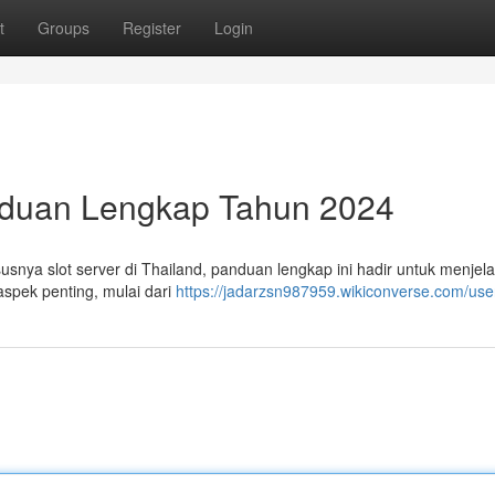
t
Groups
Register
Login
anduan Lengkap Tahun 2024
susnya slot server di Thailand, panduan lengkap ini hadir untuk menjel
spek penting, mulai dari
https://jadarzsn987959.wikiconverse.com/use