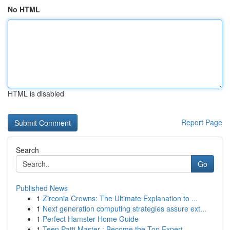
No HTML
HTML is disabled
Report Page
Search
Go
Published News
1
Zirconia Crowns: The Ultimate Explanation to ...
1
Next generation computing strategies assure ext...
1
Perfect Hamster Home Guide
1
Teen Patti Master : Become the Top Expert