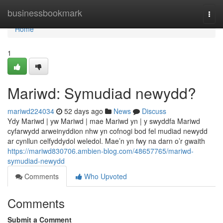
Home
businessbookmark
Togg
navi
Home
1
Mariwd: Symudiad newydd?
mariwd224034
52 days ago
News
Discuss
Ydy Mariwd | yw Mariwd | mae Mariwd yn | y swyddfa Mariwd
cyfarwydd arweinyddion nhw yn cofnogi bod fel mudiad newydd
ar cynllun celfyddydol weledol. Mae’n yn fwy na darn o’r gwaith
https://mariwd830706.ambien-blog.com/48657765/mariwd-
symudiad-newydd
Comments
Who Upvoted
Comments
Submit a Comment