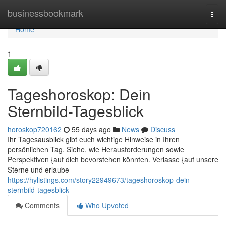
Home
businessbookmark
Togg
navi
Home
1
Tageshoroskop: Dein
Sternbild-Tagesblick
horoskop720162
55 days ago
News
Discuss
Ihr Tagesausblick gibt euch wichtige Hinweise in Ihren
persönlichen Tag. Siehe, wie Herausforderungen sowie
Perspektiven {auf dich bevorstehen könnten. Verlasse {auf unsere
Sterne und erlaube
https://hylistings.com/story22949673/tageshoroskop-dein-
sternbild-tagesblick
Comments
Who Upvoted