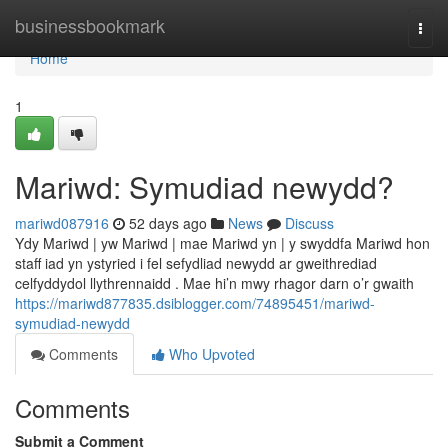
Home
businessbookmark
Togg
navi
Home
1
Mariwd: Symudiad newydd?
mariwd087916
52 days ago
News
Discuss
Ydy Mariwd | yw Mariwd | mae Mariwd yn | y swyddfa Mariwd hon
staff iad yn ystyried i fel sefydliad newydd ar gweithrediad
celfyddydol llythrennaidd . Mae hi’n mwy rhagor darn o’r gwaith
https://mariwd877835.dsiblogger.com/74895451/mariwd-
symudiad-newydd
Comments
Who Upvoted
Comments
Submit a Comment