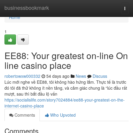
Home
businessbookmark
Togg
navi
Home
1
EE88: Your greatest on-line On
line casino place
robertowxw000332
54 days ago
News
Discuss
Lúc mới nghe về EE88, tôi không hào hứng lắm. Thực tế là trước
đó tôi đã thử không ít nền tảng, và cảm giác chung là “lúc đầu rất
mượt, sau thì bắt đầu lộ vấn
https://socialislife.com/story7024884/ee88-your-greatest-on-the-
internet-casino-place
Comments
Who Upvoted
Comments