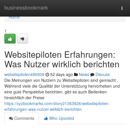
Home
businessbookmark
Togg
navi
Home
1
Websitepiloten Erfahrungen:
Was Nutzer wirklich berichten
websitepiloten486909
52 days ago
News
Discuss
Die Meinungen von Nutzern zu Websitepiloten sind gemischt .
Während viele die Qualität der Unterstützung hervorheben und
eine gute Perspektive berichten, gibt es auch Bedenken
hinsichtlich der Preise
https://xyzbookmarks.com/story21363826/websitepiloten-
erfahrungen-was-nutzer-wirklich-berichten
Comments
Who Upvoted