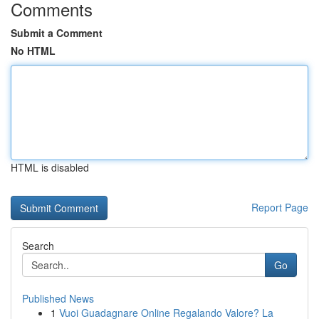
Comments
Submit a Comment
No HTML
HTML is disabled
Report Page
Search
Go
Published News
1
Vuoi Guadagnare Online Regalando Valore? La