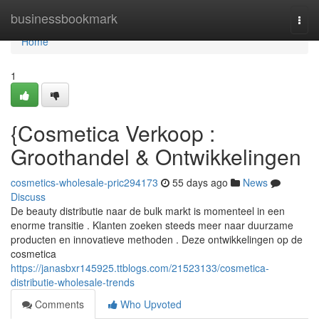
Home
businessbookmark
Togg
navi
Home
1
{Cosmetica Verkoop :
Groothandel & Ontwikkelingen
cosmetics-wholesale-pric294173
55 days ago
News
Discuss
De beauty distributie naar de bulk markt is momenteel in een
enorme transitie . Klanten zoeken steeds meer naar duurzame
producten en innovatieve methoden . Deze ontwikkelingen op de
cosmetica
https://janasbxr145925.ttblogs.com/21523133/cosmetica-
distributie-wholesale-trends
Comments
Who Upvoted