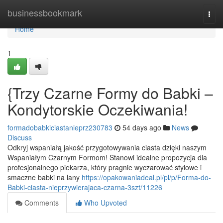
Home
businessbookmark
Togg
navi
Home
1
{Trzy Czarne Formy do Babki –
Kondytorskie Oczekiwania!
formadobabkiciastanieprz230783
54 days ago
News
Discuss
Odkryj wspaniałą jakość przygotowywania ciasta dzięki naszym
Wspaniałym Czarnym Formom! Stanowi idealne propozycja dla
profesjonalnego piekarza, który pragnie wyczarować stylowe i
smaczne babki na lany
https://opakowaniadeal.pl/pl/p/Forma-do-
Babki-ciasta-nieprzywierajaca-czarna-3szt/11226
Comments
Who Upvoted