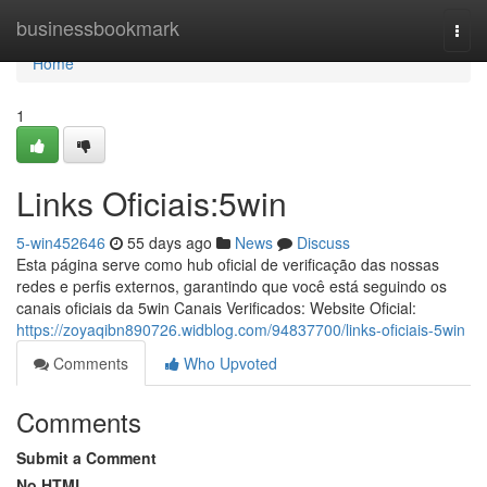
Home
businessbookmark
Togg
navi
Home
1
Links Oficiais:5win
5-win452646
55 days ago
News
Discuss
Esta página serve como hub oficial de verificação das nossas
redes e perfis externos, garantindo que você está seguindo os
canais oficiais da 5win Canais Verificados: Website Oficial:
https://zoyaqibn890726.widblog.com/94837700/links-oficiais-5win
Comments
Who Upvoted
Comments
Submit a Comment
No HTML