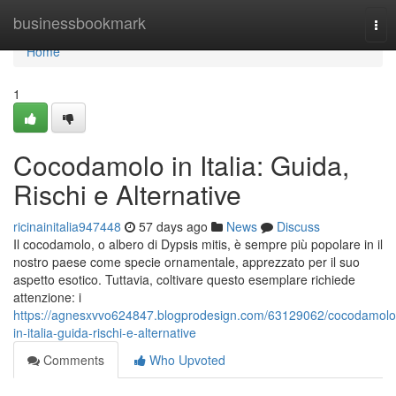
Home
businessbookmark
Tog
nav
Home
1
Cocodamolo in Italia: Guida,
Rischi e Alternative
ricinainitalia947448
57 days ago
News
Discuss
Il cocodamolo, o albero di Dypsis mitis, è sempre più popolare in il
nostro paese come specie ornamentale, apprezzato per il suo
aspetto esotico. Tuttavia, coltivare questo esemplare richiede
attenzione: i
https://agnesxvvo624847.blogprodesign.com/63129062/cocodamolo
in-italia-guida-rischi-e-alternative
Comments
Who Upvoted