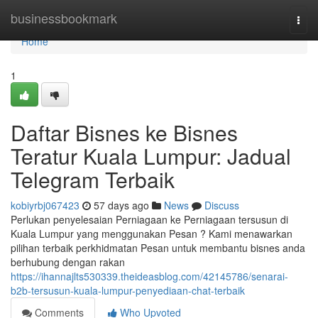
Home
businessbookmark
Togg
navi
Home
1
Daftar Bisnes ke Bisnes
Teratur Kuala Lumpur: Jadual
Telegram Terbaik
kobiyrbj067423
57 days ago
News
Discuss
Perlukan penyelesaian Perniagaan ke Perniagaan tersusun di
Kuala Lumpur yang menggunakan Pesan ? Kami menawarkan
pilihan terbaik perkhidmatan Pesan untuk membantu bisnes anda
berhubung dengan rakan
https://ihannajlts530339.theideasblog.com/42145786/senarai-
b2b-tersusun-kuala-lumpur-penyediaan-chat-terbaik
Comments
Who Upvoted