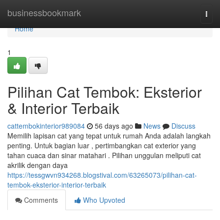
Home
businessbookmark
Togg
navi
Home
1
Pilihan Cat Tembok: Eksterior
& Interior Terbaik
cattembokinterior989084
56 days ago
News
Discuss
Memilih lapisan cat yang tepat untuk rumah Anda adalah langkah
penting. Untuk bagian luar , pertimbangkan cat exterior yang
tahan cuaca dan sinar matahari . Pilihan unggulan meliputi cat
akrilik dengan daya
https://tessgwvn934268.blogstival.com/63265073/pilihan-cat-
tembok-eksterior-interior-terbaik
Comments
Who Upvoted