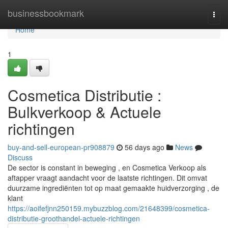
Home
businessbookmark
Togg
navi
Home
1
Cosmetica Distributie :
Bulkverkoop & Actuele
richtingen
buy-and-sell-european-pr908879
56 days ago
News
Discuss
De sector is constant in beweging , en Cosmetica Verkoop als
aftapper vraagt aandacht voor de laatste richtingen. Dit omvat
duurzame ingrediënten tot op maat gemaakte huidverzorging , de
klant
https://aoifefjnn250159.mybuzzblog.com/21648399/cosmetica-
distributie-groothandel-actuele-richtingen