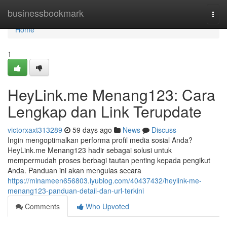
Home
businessbookmark
Togg
navi
Home
1
HeyLink.me Menang123: Cara
Lengkap dan Link Terupdate
victorxaxt313289
59 days ago
News
Discuss
Ingin mengoptimalkan performa profil media sosial Anda?
HeyLink.me Menang123 hadir sebagai solusi untuk
mempermudah proses berbagi tautan penting kepada pengikut
Anda. Panduan ini akan mengulas secara
https://minameen656803.iyublog.com/40437432/heylink-me-
menang123-panduan-detail-dan-url-terkini
Comments
Who Upvoted