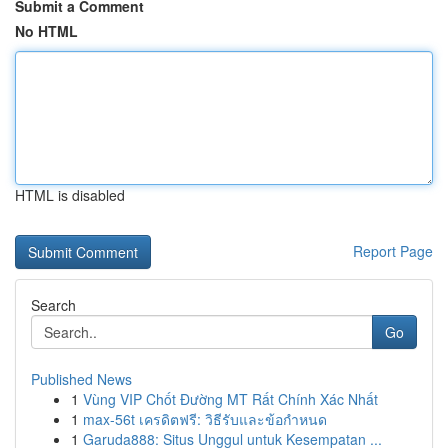
Submit a Comment
No HTML
HTML is disabled
Report Page
Search
Go
Published News
1
Vùng VIP Chốt Đường MT Rất Chính Xác Nhất
1
max-56t เครดิตฟรี: วิธีรับและข้อกำหนด
1
Garuda888: Situs Unggul untuk Kesempatan ...