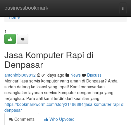
Home
businessbookmark
Togg
navi
Home
1
Jasa Komputer Rapi di
Denpasar
antonhtbi009812
61 days ago
News
Discuss
Mencari jasa servis komputer yang aman di Denpasar? Anda
sudah datang ke lokasi yang tepat! Kami menawarkan
serangkaian layanan service komputer dengan harga yang
terjangkau. Para ahli kami terdiri dari keahlian yang
https://bookmarkworm.com/story21496884/jasa-komputer-rapi-di-
denpasar
Comments
Who Upvoted