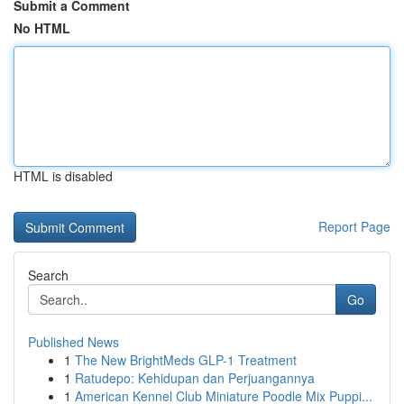
Submit a Comment
No HTML
HTML is disabled
Report Page
Search
Go
Published News
1
The New BrightMeds GLP-1 Treatment
1
Ratudepo: Kehidupan dan Perjuangannya
1
American Kennel Club Miniature Poodle Mix Puppi...