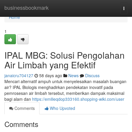
Home
businessbookmark
Togg
navi
Home
1
IPAL MBG: Solusi Pengolahan
Air Limbah yang Efektif
janaicru704127
58 days ago
News
Discuss
Mencari alternatif ampuh untuk menyelesaikan masalah buangan
air? IPAL Biologis menghadirkan pendekatan inovatif pada
pemrosesan air limbah tersebut, memberikan dampak maksimal
bagi alam dan
https://emilieqdop333160.shopping-wiki.com/user
Comments
Who Upvoted
Comments