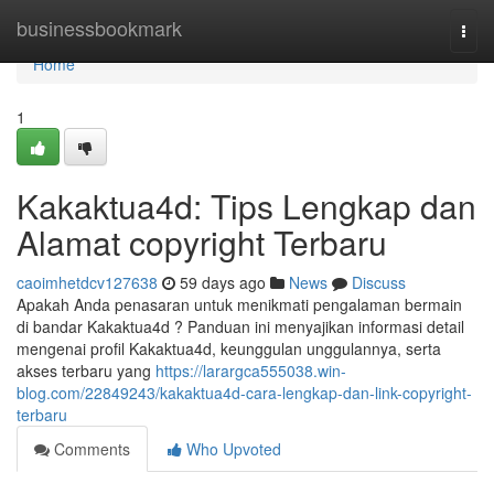
Home
businessbookmark
Togg
navi
Home
1
Kakaktua4d: Tips Lengkap dan
Alamat copyright Terbaru
caoimhetdcv127638
59 days ago
News
Discuss
Apakah Anda penasaran untuk menikmati pengalaman bermain
di bandar Kakaktua4d ? Panduan ini menyajikan informasi detail
mengenai profil Kakaktua4d, keunggulan unggulannya, serta
akses terbaru yang
https://larargca555038.win-
blog.com/22849243/kakaktua4d-cara-lengkap-dan-link-copyright-
terbaru
Comments
Who Upvoted