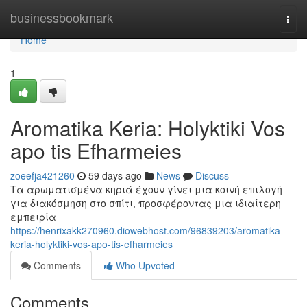
Home
businessbookmark
Togg
navi
Home
1
Aromatika Keria: Holyktiki Vos
apo tis Efharmeies
zoeefja421260
59 days ago
News
Discuss
Τα αρωματισμένα κηριά έχουν γίνει μια κοινή επιλογή
για διακόσμηση στο σπίτι, προσφέροντας μια ιδιαίτερη
εμπειρία
https://henrixakk270960.diowebhost.com/96839203/aromatika-
keria-holyktiki-vos-apo-tis-efharmeies
Comments
Who Upvoted
Comments