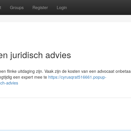
t
Groups
Register
Login
en juridisch advies
een flinke uitdaging zijn. Vaak zijn de kosten van een advocaat onbetaa
oegtijdig een expert mee te
https://cyrusqrat516661.popup-
sch-advies