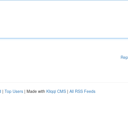
Rep
d
|
Top Users
| Made with
Kliqqi CMS
|
All RSS Feeds