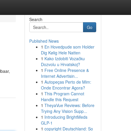
Search
Go
Published News
1
En Hovedpude som Holder
Dig Kølig Hele Natten
1
Kako Izdobiti Vozačku
Dozvolu u Hrvatskoj?
1
Free Online Presence &
lbaar,
Internet Advertisin...
1
Autopeças Perto de Mim:
Onde Encontrar Agora?
1
This Program Cannot
Handle this Request
1
TheyaVue Reviews: Before
Trying Any Vision Supp...
1
Introducing BrightMeds
GLP-1
1
copyright Deutschland: So