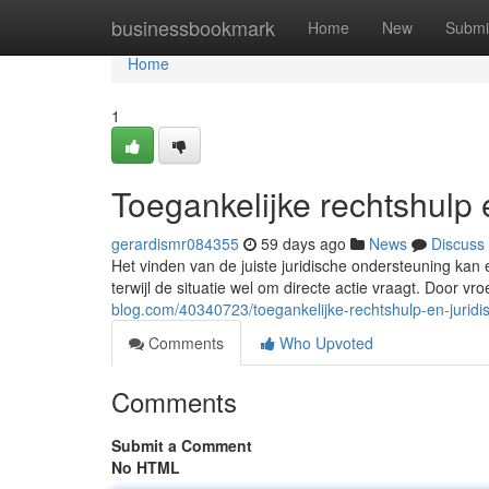
Home
businessbookmark
Home
New
Submi
Home
1
Toegankelijke rechtshulp 
gerardismr084355
59 days ago
News
Discuss
Het vinden van de juiste juridische ondersteuning kan 
terwijl de situatie wel om directe actie vraagt. Door vr
blog.com/40340723/toegankelijke-rechtshulp-en-juridi
Comments
Who Upvoted
Comments
Submit a Comment
No HTML