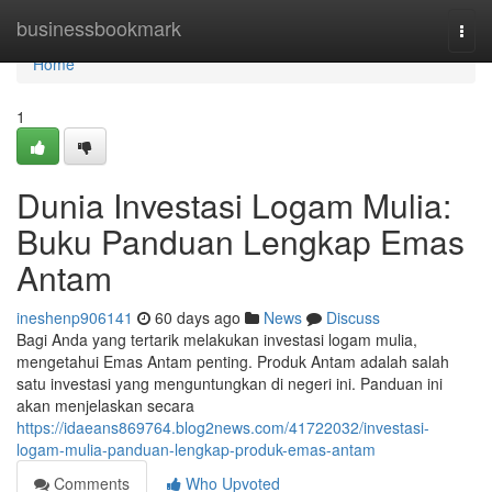
Home
businessbookmark
Togg
navi
Home
1
Dunia Investasi Logam Mulia:
Buku Panduan Lengkap Emas
Antam
ineshenp906141
60 days ago
News
Discuss
Bagi Anda yang tertarik melakukan investasi logam mulia,
mengetahui Emas Antam penting. Produk Antam adalah salah
satu investasi yang menguntungkan di negeri ini. Panduan ini
akan menjelaskan secara
https://idaeans869764.blog2news.com/41722032/investasi-
logam-mulia-panduan-lengkap-produk-emas-antam
Comments
Who Upvoted