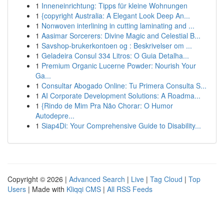
1
Inneneinrichtung: Tipps für kleine Wohnungen
1
{copyright Australia: A Elegant Look Deep An...
1
Nonwoven interlining in cutting laminating and ...
1
Aasimar Sorcerers: Divine Magic and Celestial B...
1
Savshop-brukerkontoen og : Beskrivelser om ...
1
Geladeira Consul 334 Litros: O Guia Detalha...
1
Premium Organic Lucerne Powder: Nourish Your
Ga...
1
Consultar Abogado Online: Tu Primera Consulta S...
1
AI Corporate Development Solutions: A Roadma...
1
{Rindo de Mim Pra Não Chorar: O Humor
Autodepre...
1
Siap4Di: Your Comprehensive Guide to Disability...
Copyright © 2026 |
Advanced Search
|
Live
|
Tag Cloud
|
Top
Users
| Made with
Kliqqi CMS
|
All RSS Feeds