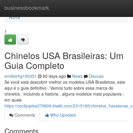
Home
businessbookmark
Home
1
Chinelos USA Brasileiras: Um
Guia Completo
emilielrhg150351
60 days ago
News
Discuss
Se você está descobrir melhor os modelos USA Brasileiras, este
aqui é o guia definitivo . Vamos tudo sobre essa marca de
chinelos , incluindo a história , alguns modelos mais populares ,
em quais
https://cecilyqeba379809.ktwiki.com/2315185/chinelos_havaianas_
Comments
Who Upvoted
Comments