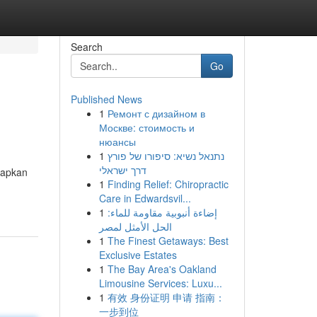
Search
Go
Published News
1
Ремонт с дизайном в
Москве: стоимость и
нюансы
1
נתנאל נשיא: סיפורו של פורץ
דרך ישראלי
rapkan
1
Finding Relief: Chiropractic
Care in Edwardsvil...
1
إضاءة أنبوبية مقاومة للماء:
الحل الأمثل لمصر
1
The Finest Getaways: Best
Exclusive Estates
1
The Bay Area's Oakland
Limousine Services: Luxu...
1
有效 身份证明 申请 指南：
一步到位