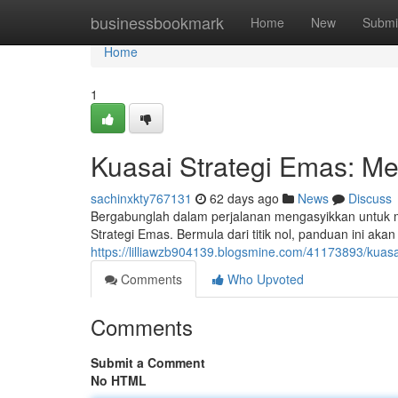
Home
businessbookmark
Home
New
Submi
Home
1
Kuasai Strategi Emas: Me
sachinxkty767131
62 days ago
News
Discuss
Bergabunglah dalam perjalanan mengasyikkan untuk
Strategi Emas. Bermula dari titik nol, panduan ini a
https://lilliawzb904139.blogsmine.com/41173893/kuasa
Comments
Who Upvoted
Comments
Submit a Comment
No HTML