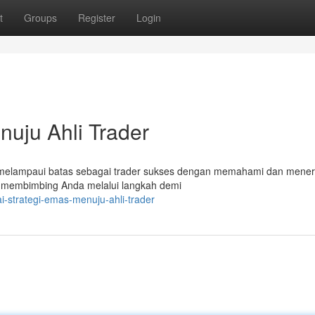
t
Groups
Register
Login
nuju Ahli Trader
 melampaui batas sebagai trader sukses dengan memahami dan mene
kan membimbing Anda melalui langkah demi
i-strategi-emas-menuju-ahli-trader