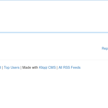
Rep
d
|
Top Users
| Made with
Kliqqi CMS
|
All RSS Feeds