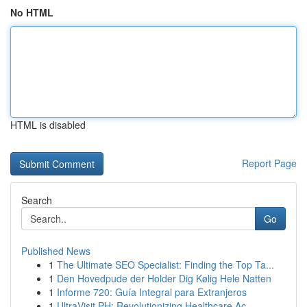
No HTML
HTML is disabled
Report Page
Search
Go
Published News
1
The Ultimate SEO Specialist: Finding the Top Ta...
1
Den Hovedpude der Holder Dig Kølig Hele Natten
1
Informe 720: Guía Integral para Extranjeros
1
UltraVisit PH: Revolutionizing Healthcare Ac...