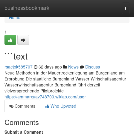
Home
businessbookmark
Togg
navi
Home
1
```text
rsaejpk585707
62 days ago
News
Discuss
Neue Methoden in der Mauertrockenlegung am Burgenland am
Erprobung Die staatliche Burgenland Wasser Wirtschaftsagentur
Wasserwirtschaftsagentur Burgenland führt derzeit
vielversprechende Pilotprojekte
https://ammarxuav748700.wikiap.com/user
Comments
Who Upvoted
Comments
Submit a Comment