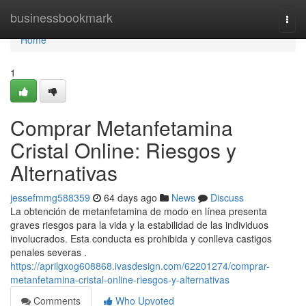
Home
businessbookmark
Togg
navi
Home
1
Comprar Metanfetamina
Cristal Online: Riesgos y
Alternativas
jessefmmg588359
64 days ago
News
Discuss
La obtención de metanfetamina de modo en línea presenta
graves riesgos para la vida y la estabilidad de las individuos
involucrados. Esta conducta es prohibida y conlleva castigos
penales severas .
https://aprilgxog608868.ivasdesign.com/62201274/comprar-
metanfetamina-cristal-online-riesgos-y-alternativas
Comments
Who Upvoted