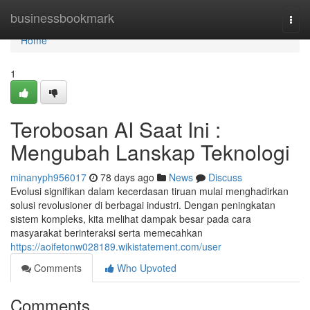
Home
businessbookmark
Togg
navi
Home
1
Terobosan AI Saat Ini :
Mengubah Lanskap Teknologi
minanyph956017
78 days ago
News
Discuss
Evolusi signifikan dalam kecerdasan tiruan mulai menghadirkan
solusi revolusioner di berbagai industri. Dengan peningkatan
sistem kompleks, kita melihat dampak besar pada cara
masyarakat berinteraksi serta memecahkan
https://aoifetonw028189.wikistatement.com/user
Comments
Who Upvoted
Comments