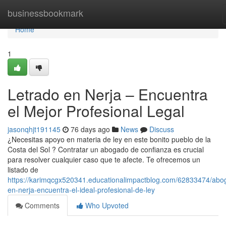
Home
businessbookmark
Home
1
Letrado en Nerja – Encuentra
el Mejor Profesional Legal
jasonqhjt191145
76 days ago
News
Discuss
¿Necesitas apoyo en materia de ley en este bonito pueblo de la
Costa del Sol ? Contratar un abogado de confianza es crucial
para resolver cualquier caso que te afecte. Te ofrecemos un
listado de
https://karimqcgx520341.educationalimpactblog.com/62833474/abo
en-nerja-encuentra-el-ideal-profesional-de-ley
Comments
Who Upvoted