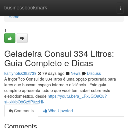
Home
businessbookmark
Togg
navi
Home
1
Geladeira Consul 334 Litros:
Guia Completo e Dicas
kaitlynolsk382739
79 days ago
News
Discuss
A frigorífico Consul de 334 litros é uma opção procurada para
lares que buscam espaço interno e eficiência . Este guia
completo apresenta tudo o que você tem saber sobre este
eletrodoméstico, desde
https://youtu.be/a_LRxJGO9Q8?
si=xkkbO8Cz5P0zzHI-
Comments
Who Upvoted
Comments