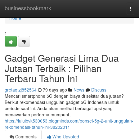
Home
businessbookmark
Togg
navi
Home
1
Gadget Generasi Lima Dua
Jutaan Terbaik : Pilihan
Terbaru Tahun Ini
gretaqtzj852564
79 days ago
News
Discuss
Mencari smartphone 5G dengan biaya di sekitar dua jutaan?
Berikut rekomendasi unggulan gadget 5G Indonesia untuk
periode saat ini. Anda akan melihat berbagai opsi yang
menawarkan performa mumpuni ,
https://luluibvk530053.blogminds.com/ponsel-5g-2-unit-unggulan-
rekomendasi-tahun-ini-38202011
Comments
Who Upvoted