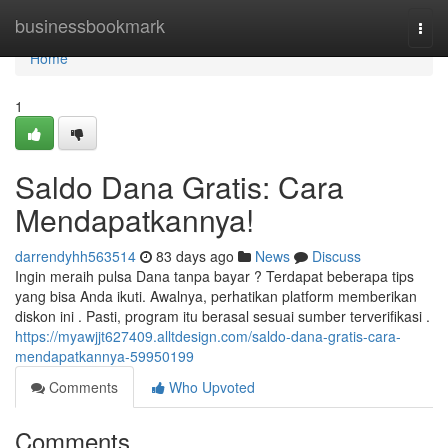
Home
businessbookmark
Togg
navi
Home
1
Saldo Dana Gratis: Cara
Mendapatkannya!
darrendyhh563514
83 days ago
News
Discuss
Ingin meraih pulsa Dana tanpa bayar ? Terdapat beberapa tips
yang bisa Anda ikuti. Awalnya, perhatikan platform memberikan
diskon ini . Pasti, program itu berasal sesuai sumber terverifikasi .
https://myawjjt627409.alltdesign.com/saldo-dana-gratis-cara-
mendapatkannya-59950199
Comments
Who Upvoted
Comments