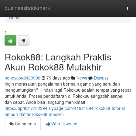
Home
businessbookmark
Togg
navi
Home
1
Rokok88: Langkah Praktis
Akun Rokok88 Mutakhir
honeycoud430990
79 days ago
News
Discuss
Ingin merasakan pengalaman bermain game yang seru dan
menguntungkan? Hindari lagi! Rokok88 adalah tempat yang tepat
untuk Anda. Proses pendaftaran di Rokok88 sangatlah simpel
dan cepat. Anda bisa langsung menikmati
https://apriljrnv702394.slypage.com/41921094/rokok88-tutorial-
ampuh-daftar-rokok88-modern
Comments
Who Upvoted