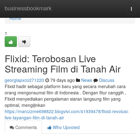
Home
businessbookmark
Togg
navi
Home
1
Flixid: Terobosan Live
Streaming Film di Tanah Air
georgiapxco271220
79 days ago
News
Discuss
Flixid hadir sebagai platform baru yang secara merubah cara
orang mengonsumsi film di Indonesia . Dengan fitur canggih ,
Flixid menyediakan pengalaman siaran langsung film yang
optimal, mengijinkan
https://marczzme698822.blogvivi.com/41939478/flixid-revolusi-
live-tayangan-film-di-tanah-air
Comments
Who Upvoted