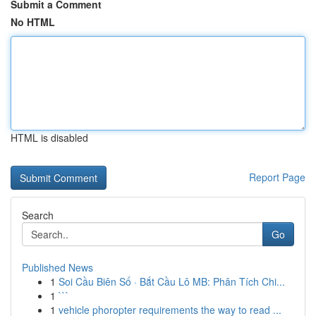
Submit a Comment
No HTML
HTML is disabled
Report Page
Search
Go
Published News
1
Soi Cầu Biên Số · Bắt Cầu Lô MB: Phân Tích Chi...
1
```
1
vehicle phoropter requirements the way to read ...