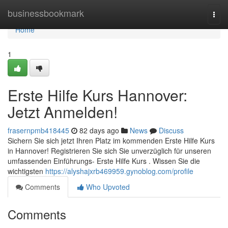
Home
businessbookmark
Togg
navi
Home
1
Erste Hilfe Kurs Hannover:
Jetzt Anmelden!
frasernpmb418445
82 days ago
News
Discuss
Sichern Sie sich jetzt Ihren Platz im kommenden Erste Hilfe Kurs
in Hannover! Registrieren Sie sich Sie unverzüglich für unseren
umfassenden Einführungs- Erste Hilfe Kurs . Wissen Sie die
wichtigsten
https://alyshajxrb469959.gynoblog.com/profile
Comments
Who Upvoted
Comments