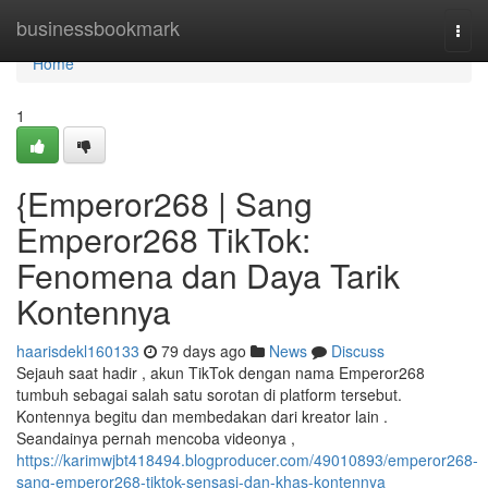
Home
businessbookmark
Togg
navi
Home
1
{Emperor268 | Sang
Emperor268 TikTok:
Fenomena dan Daya Tarik
Kontennya
haarisdekl160133
79 days ago
News
Discuss
Sejauh saat hadir , akun TikTok dengan nama Emperor268
tumbuh sebagai salah satu sorotan di platform tersebut.
Kontennya begitu dan membedakan dari kreator lain .
Seandainya pernah mencoba videonya ,
https://karimwjbt418494.blogproducer.com/49010893/emperor268-
sang-emperor268-tiktok-sensasi-dan-khas-kontennya