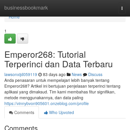
Home
businessbookmark
Togg
navi
Home
1
Emperor268: Tutorial
Terperinci dan Data Terbaru
lawsonxijd059119
83 days ago
News
Discuss
Anda penasaran untuk mempelajari lebih banyak tentang
Emperor268? Artikel ini bertujuan penjelasan terperinci tentang
aplikasi yang dimaksud. Tim kami membahas fitur signifikan,
metode menggunakannya, dan data paling
https://vinnybvon905601.onzeblog.com/profile
Comments
Who Upvoted
Comments