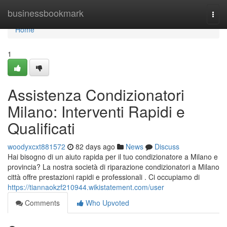
Home
businessbookmark
Togg
navi
Home
1
Assistenza Condizionatori
Milano: Interventi Rapidi e
Qualificati
woodyxcxt881572
82 days ago
News
Discuss
Hai bisogno di un aiuto rapida per il tuo condizionatore a Milano e
provincia? La nostra società di riparazione condizionatori a Milano
città offre prestazioni rapidi e professionali . Ci occupiamo di
https://tiannaokzf210944.wikistatement.com/user
Comments
Who Upvoted