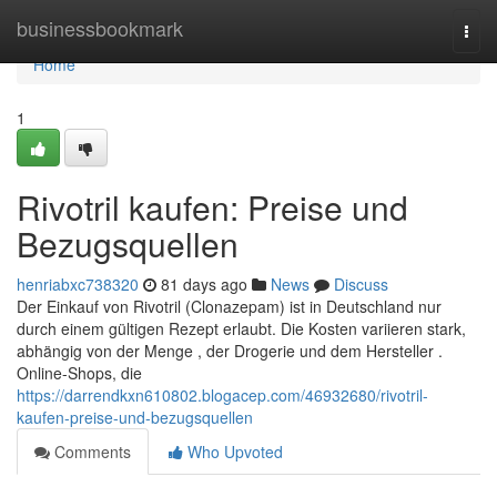
Home
businessbookmark
Togg
navi
Home
1
Rivotril kaufen: Preise und
Bezugsquellen
henriabxc738320
81 days ago
News
Discuss
Der Einkauf von Rivotril (Clonazepam) ist in Deutschland nur
durch einem gültigen Rezept erlaubt. Die Kosten variieren stark,
abhängig von der Menge , der Drogerie und dem Hersteller .
Online-Shops, die
https://darrendkxn610802.blogacep.com/46932680/rivotril-
kaufen-preise-und-bezugsquellen
Comments
Who Upvoted