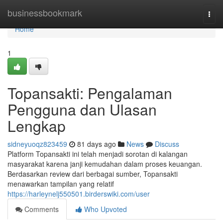
Home
businessbookmark
Togg
navi
Home
1
Topansakti: Pengalaman
Pengguna dan Ulasan
Lengkap
sidneyuoqz823459
81 days ago
News
Discuss
Platform Topansakti ini telah menjadi sorotan di kalangan
masyarakat karena janji kemudahan dalam proses keuangan.
Berdasarkan review dari berbagai sumber, Topansakti
menawarkan tampilan yang relatif
https://harleynelj550501.birderswiki.com/user
Comments
Who Upvoted