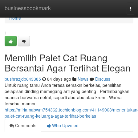
Home
businessbookmark
Tog
navi
Home
1
Memilih Palet Cat Ruang
Bersantai Agar Terlihat Elegan
bushrazjdb643385
84 days ago
News
Discuss
Untuk ruang tamu Anda terasa semakin berkelas, pemilihan
pelapisan dinding memegang arti yang penting . Pertimbangkan
nuansa berwarna netral, seperti abu-abu atau krem . Warna
tersebut mampu
https://miriamabwm754362.techionblog.com/41149063/menentukan
palet-cat-ruang-keluarga-agar-terlihat-berkelas
Comments
Who Upvoted