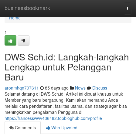
Home
businessbookmark
Togg
navi
Home
1
DWS Sch.id: Langkah-langkah
Lengkap untuk Pelanggan
Baru
aronmhqn797611
85 days ago
News
Discuss
Selamat datang di DWS Sch.id! Artikel ini dibuat khusus untuk
Member yang baru bergabung. Kami akan memandu Anda
melalui cara pendaftaran, fasilitas utama, dan strategi agar bisa
meningkatkan pengalaman Pengguna di
https://francesswwv436482.topbloghub.com/profile
Comments
Who Upvoted