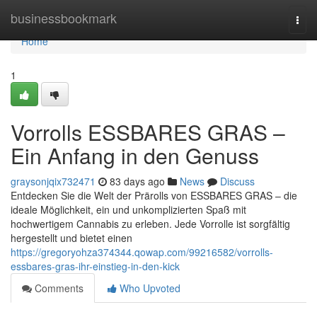
Home
businessbookmark
Togg
navi
Home
1
Vorrolls ESSBARES GRAS –
Ein Anfang in den Genuss
graysonjqix732471
83 days ago
News
Discuss
Entdecken Sie die Welt der Prärolls von ESSBARES GRAS – die
ideale Möglichkeit, ein und unkomplizierten Spaß mit
hochwertigem Cannabis zu erleben. Jede Vorrolle ist sorgfältig
hergestellt und bietet einen
https://gregoryohza374344.qowap.com/99216582/vorrolls-
essbares-gras-ihr-einstieg-in-den-kick
Comments
Who Upvoted